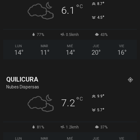
°
8.7
°
C
6.1
°
4.5
77%
0.5kmh
43%
LUN
MAR
MIÉ
JUE
VIE
14
°
11
°
14
°
20
°
16
°
QUILICURA
Nubes Dispersas
°
9.9
°
C
7.2
°
5.7
81%
1.2kmh
37%
LUN
MAR
MIÉ
JUE
VIE