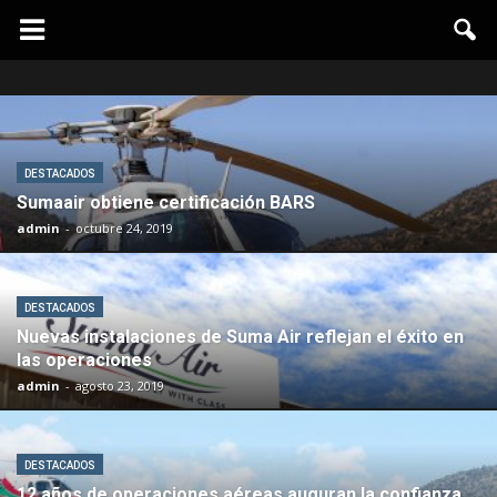
DESTACADOS
Sumaair obtiene certificación BARS
admin
-
octubre 24, 2019
DESTACADOS
Nuevas instalaciones de Suma Air reflejan el éxito en
las operaciones
admin
-
agosto 23, 2019
DESTACADOS
12 años de operaciones aéreas auguran la confianza